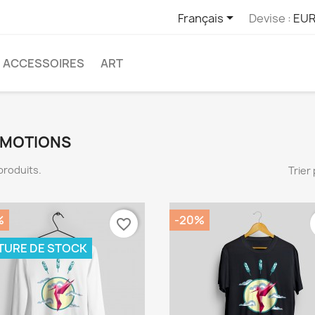

Français
Devise :
EUR
ACCESSOIRES
ART
MOTIONS
2 produits.
Trier 
%
-20%
favorite_border
TURE DE STOCK