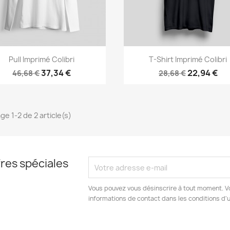
Aperçu rapide
Aperçu rapide


Pull Imprimé Colibri
T-Shirt Imprimé Colibri
37,34 €
22,94 €
46,68 €
28,68 €
ge 1-2 de 2 article(s)
res spéciales
Vous pouvez vous désinscrire à tout moment. V
informations de contact dans les conditions d'ut