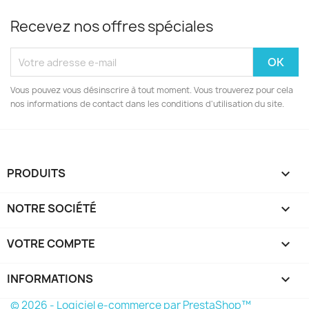
Recevez nos offres spéciales
Vous pouvez vous désinscrire à tout moment. Vous trouverez pour cela
nos informations de contact dans les conditions d'utilisation du site.
PRODUITS

NOTRE SOCIÉTÉ

VOTRE COMPTE

INFORMATIONS
keyboard_arrow_down
© 2026 - Logiciel e-commerce par PrestaShop™