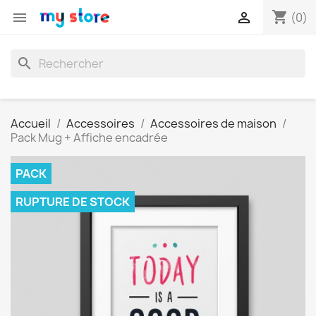
shopping_cart


(0)
search
Accueil
Accessoires
Accessoires de maison
Pack Mug + Affiche encadrée
PACK
RUPTURE DE STOCK