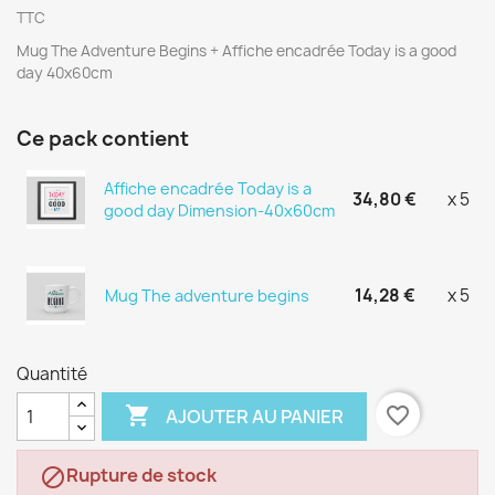
TTC
Mug
The Adventure Begins
+ Affiche encadrée Today is a good
day 40x60cm
Ce pack contient
Affiche encadrée Today is a
34,80 €
x 5
good day Dimension-40x60cm
14,28 €
x 5
Mug The adventure begins
Quantité

favorite_border
AJOUTER AU PANIER
Rupture de stock
