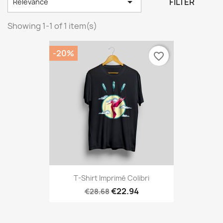

FILTER
Relevance
Showing 1-1 of 1 item(s)
-20%
favorite_border
T-Shirt Imprimé Colibri
€22.94
€28.68