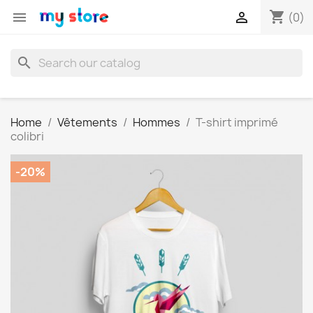
shopping_cart


(0)
search
Home
Vêtements
Hommes
T-shirt imprimé
colibri
-20%