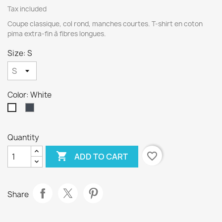
Tax included
Coupe classique, col rond, manches courtes. T-shirt en coton
pima extra-fin à fibres longues.
Size: S
Color: White
Black
White
Quantity

favorite_border
ADD TO CART
Share