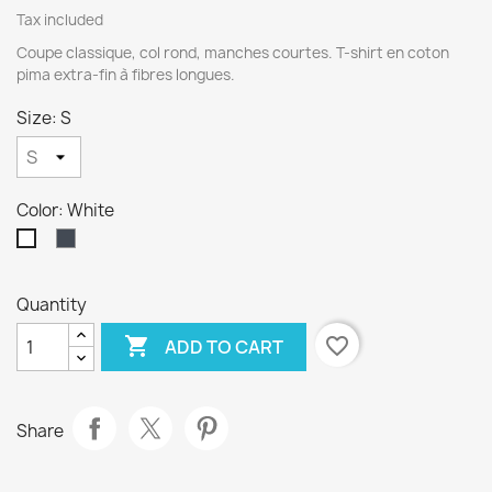
Tax included
Coupe classique, col rond, manches courtes. T-shirt en coton
pima extra-fin à fibres longues.
Size: S
Color: White
Black
White
Quantity

favorite_border
ADD TO CART
Share