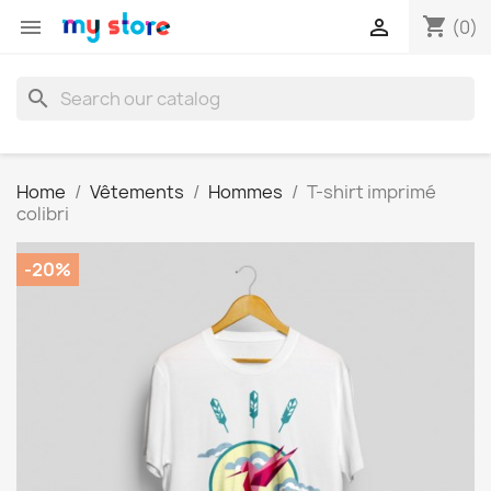
shopping_cart


(0)
search
Home
Vêtements
Hommes
T-shirt imprimé
colibri
-20%