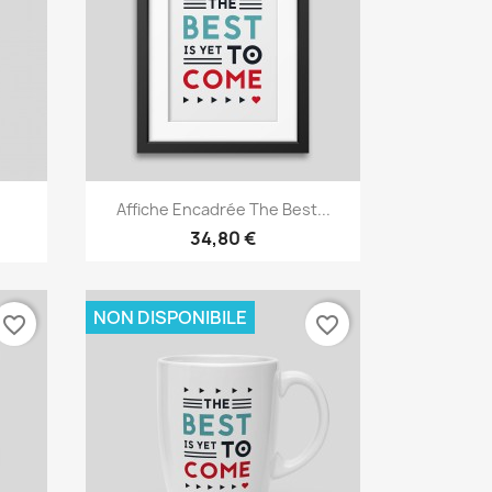
Anteprima

Affiche Encadrée The Best...
34,80 €
NON DISPONIBILE
favorite_border
favorite_border