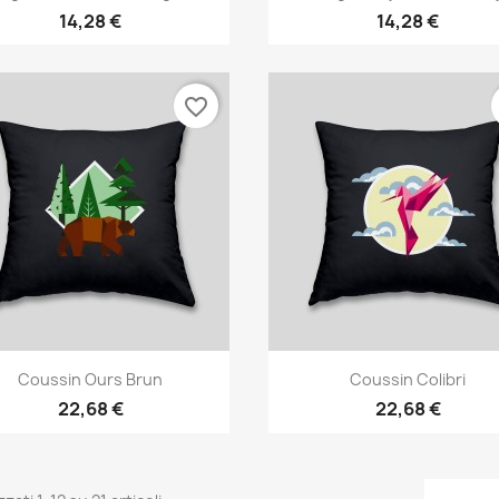
14,28 €
14,28 €
favorite_border
Anteprima
Anteprima


Coussin Ours Brun
Coussin Colibri
22,68 €
22,68 €