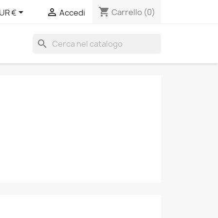
shopping_cart


Carrello
(0)
UR €
Accedi
search