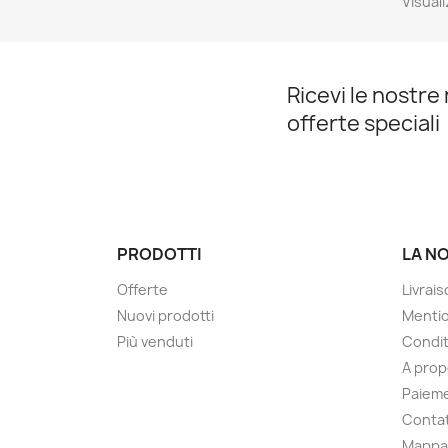
Visuali
Ricevi le nostre 
offerte speciali
PRODOTTI
LA N
Offerte
Livrai
Nuovi prodotti
Mentio
Più venduti
Condit
A pro
Paieme
Contat
Mappa 