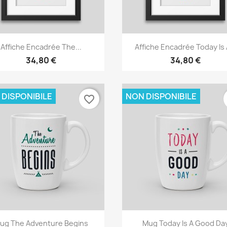
Anteprima
Anteprima


Affiche Encadrée The...
Affiche Encadrée Today Is A
34,80 €
34,80 €
 DISPONIBILE
NON DISPONIBILE
favorite_border
Anteprima
Anteprima


ug The Adventure Begins
Mug Today Is A Good Da