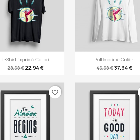
Anteprima
Anteprima


T-Shirt Imprimé Colibri
Pull Imprimé Colibri
22,94 €
37,34 €
28,68 €
46,68 €
favorite_border