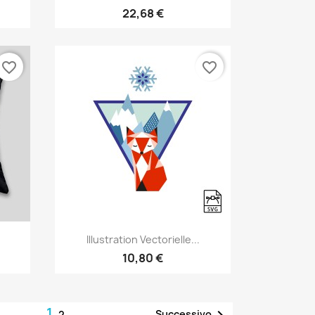
22,68 €
favorite_border
favorite_border
Anteprima

Illustration Vectorielle...
10,80 €
1

Successivo
2