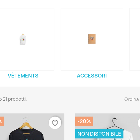
VÊTEMENTS
ACCESSORI
o 21 prodotti.
Ordina 
%
-20%
favorite_border
NON DISPONIBILE