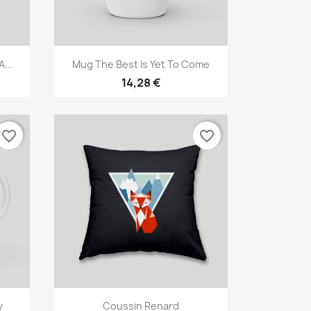
Anteprima

...
Mug The Best Is Yet To Come
14,28 €
favorite_border
favorite_border
Anteprima

y
Coussin Renard