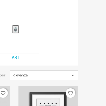
ART

per:
Rilevanza
favorite_border
favorite_border