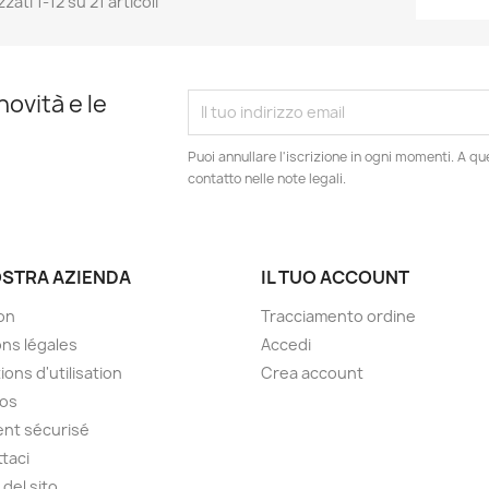
zzati 1-12 su 21 articoli
novità e le
Puoi annullare l'iscrizione in ogni momenti. A qu
contatto nelle note legali.
OSTRA AZIENDA
IL TUO ACCOUNT
son
Tracciamento ordine
ns légales
Accedi
ions d'utilisation
Crea account
pos
nt sécurisé
taci
del sito