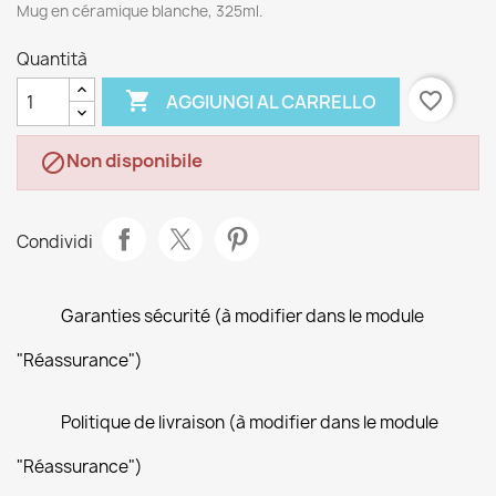
Mug en céramique blanche, 325ml.
Quantità

favorite_border
AGGIUNGI AL CARRELLO
Non disponibile

Condividi
Garanties sécurité (à modifier dans le module
"Réassurance")
Politique de livraison (à modifier dans le module
"Réassurance")