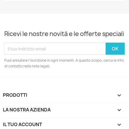
Ricevi le nostre novità e le offerte speciali
Puoi annullare l'iscrizione in ogni momenti. A questo scopo, cerca le info
di contatto nelle note legali.
PRODOTTI

LA NOSTRA AZIENDA

IL TUO ACCOUNT
