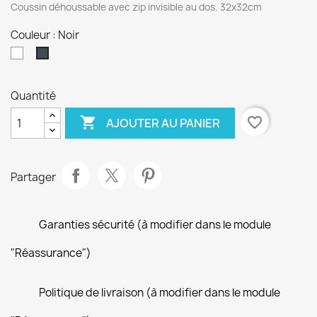
Coussin déhoussable avec zip invisible au dos. 32x32cm
Couleur : Noir
Blanc
Noir
Quantité

favorite_border
AJOUTER AU PANIER
Partager
Garanties sécurité (à modifier dans le module
"Réassurance")
Politique de livraison (à modifier dans le module