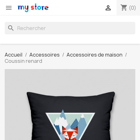
shopping_cart


(0)
search
Accueil
Accessoires
Accessoires de maison
Coussin renard