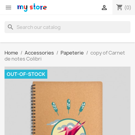
shopping_cart


(0)
search
Home
Accessories
Papeterie
copy of Carnet
de notes Colibri
OUT-OF-STOCK