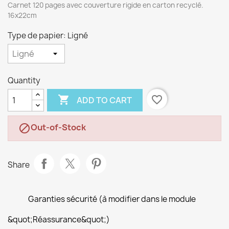
Carnet 120 pages avec couverture rigide en carton recyclé.
16x22cm
Type de papier: Ligné
Quantity

favorite_border
ADD TO CART
Out-of-Stock

Share
Garanties sécurité (à modifier dans le module
&quot;Réassurance&quot;)