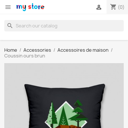
shopping_cart


(0)
search
Home
Accessories
Accessoires de maison
Coussin ours brun