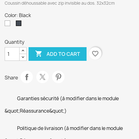
Coussin déhoussable avec zip invisible au dos. 32x32cm
Color: Black
White
Black
Quantity

favorite_border
ADD TO CART
Share
Garanties sécurité (à modifier dans le module
&quot;Réassurance&quot;)
Politique de livraison (à modifier dans le module